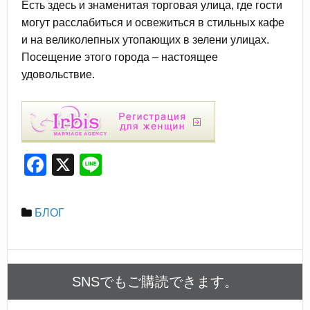
Есть здесь и знаменитая торговая улица, где гости
могут расслабиться и освежиться в стильных кафе
и на великолепных утопающих в зелени улицах.
Посещение этого города – настоящее
удовольствие.
F
X
Li
a
n
c
e
БЛОГ
e
b
o
SNSでもご購読できます。
o