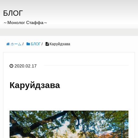
БЛОГ
～Монолог Стаффа～
ホーム
/
БЛОГ
/
Каруйдзава
2020.02.17
Каруйдзава