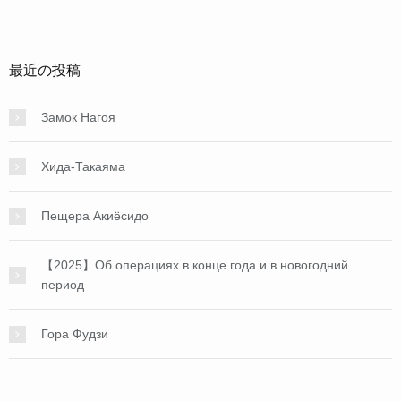
最近の投稿
Замок Нагоя
Хида-Такаяма
Пещера Акиёсидо
【2025】Об операциях в конце года и в новогодний
период
Гора Фудзи