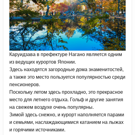
Каруидзава в префектуре Нагано является одним
из ведущих курортов Японии.
Здесь находятся загородные дома знаменитостей,
а также это место пользуется популярностью среди
пенсионеров.
Поскольку летом здесь прохладно, это прекрасное
место для летнего отдыха. Гольф и другие занятия
на свежем воздухе очень популярны.
Зимой здесь снежно, и курорт наполняется парами
и семьями, наслаждающимися катанием на лыжах
и горячими источниками.