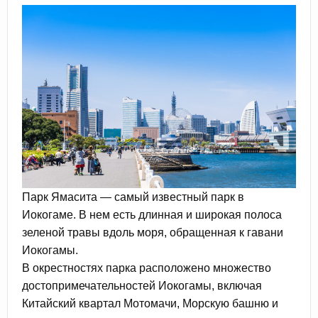
Парк Ямасита — самый известный парк в
Иокогаме. В нем есть длинная и широкая полоса
зеленой травы вдоль моря, обращенная к гавани
Иокогамы.
В окрестностях парка расположено множество
достопримечательностей Иокогамы, включая
Китайский квартал Мотомачи, Морскую башню и