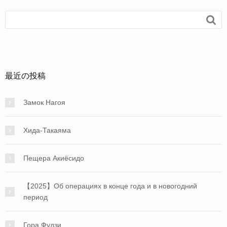
o

o
k
最近の投稿
Замок Нагоя
Хида-Такаяма
Пещера Акиёсидо
【2025】Об операциях в конце года и в новогодний
период
Гора Фудзи