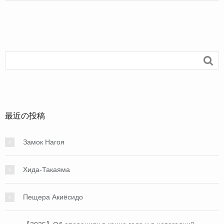
c
e
e
b
o

o
k
最近の投稿
Замок Нагоя
Хида-Такаяма
Пещера Акиёсидо