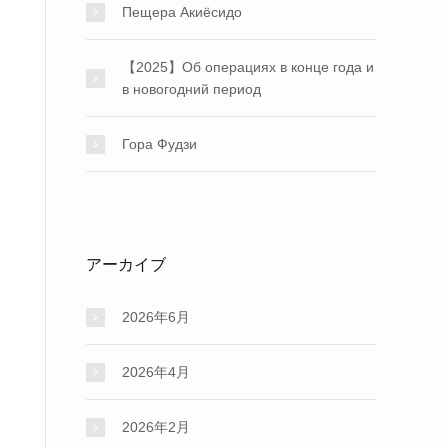
Пещера Акиёсидо
【2025】Об операциях в конце года и
в новогодний период
Гора Фудзи
アーカイブ
2026年6月
2026年4月
2026年2月