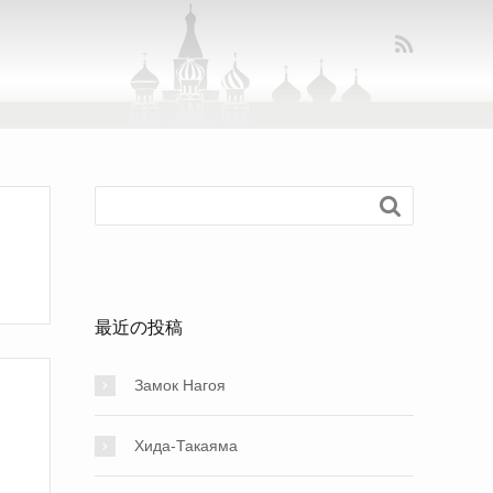

最近の投稿
Замок Нагоя
Хида-Такаяма