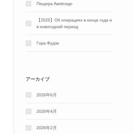
Пещера Акиёсидо
【2025】Об операциях в конце года и
в новогодний период
Гора Фудзи
アーカイブ
2026年6月
2026年4月
2026年2月