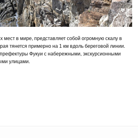
х мест в мире, представляет собой огромную скалу в
рая тянется примерно на 1 км вдоль береговой линии.
т префектуры Фукуи с набережными, экскурсионными
ыми улицами.