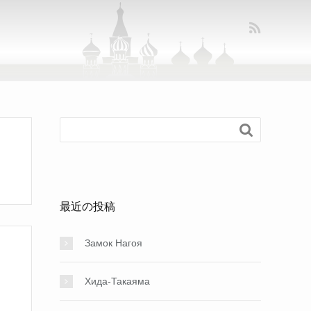

最近の投稿
Замок Нагоя
Хида-Такаяма