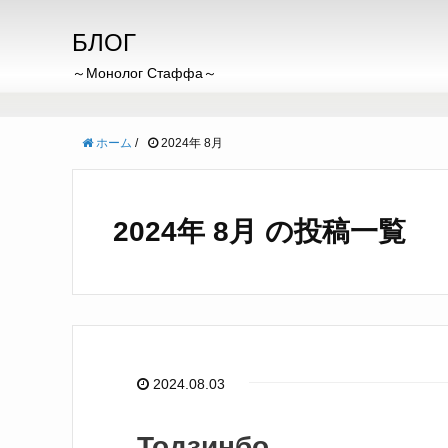
БЛОГ
～Монолог Стаффа～
ホーム
/
2024年 8月
2024年 8月 の投稿一覧
2024.08.03
Тодзинбо