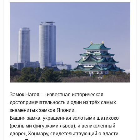
Замок Нагоя — известная историческая
достопримечательность и один из трёх самых
знаменитых замков Японии.
Башня замка, украшенная золотыми шатихоко
(резными фигурками львов), и великолепный
дворец Хонмару, свидетельствующий о власти