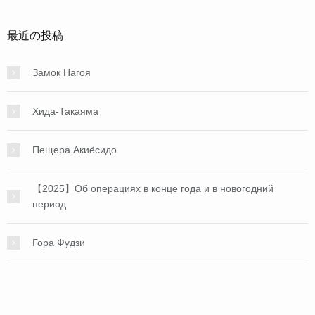
最近の投稿
Замок Нагоя
Хида-Такаяма
Пещера Акиёсидо
【2025】Об операциях в конце года и в новогодний
период
Гора Фудзи