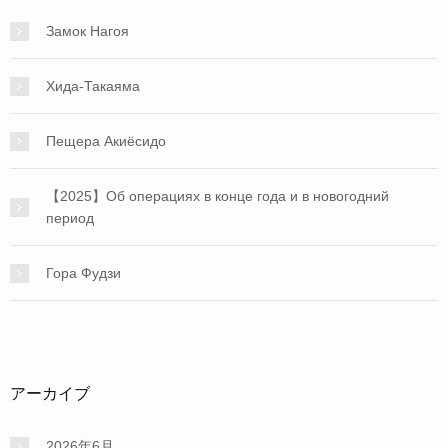
Замок Нагоя
Хида-Такаяма
Пещера Акиёсидо
【2025】Об операциях в конце года и в новогодний
период
Гора Фудзи
アーカイブ
2026年6月