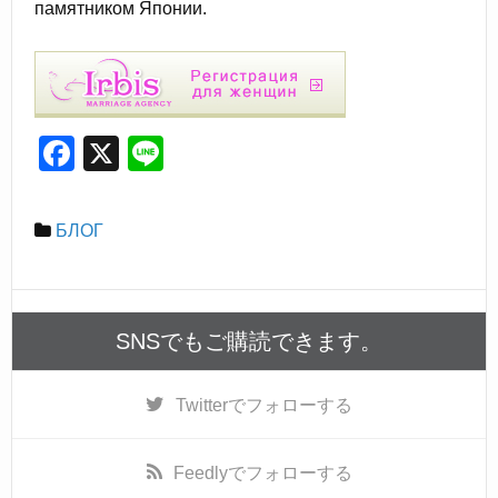
памятником Японии.
F
X
Li
a
n
c
e
БЛОГ
e
b
o
SNSでもご購読できます。
o
k
Twitter
でフォローする
Feedly
でフォローする