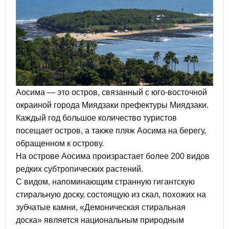
Аосима — это остров, связанный с юго-восточной
окраиной города Миядзаки префектуры Миядзаки.
Каждый год большое количество туристов
посещает остров, а также пляж Аосима на берегу,
обращенном к острову.
На острове Аосима произрастает более 200 видов
редких субтропических растений.
С видом, напоминающим странную гигантскую
стиральную доску, состоящую из скал, похожих на
зубчатые камни, «Демоническая стиральная
доска» является национальным природным