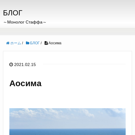
БЛОГ
～Монолог Стаффа～
ホーム
/
БЛОГ
/
Аосима
2021.02.15
Аосима