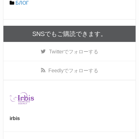
c
e
БЛОГ
e
b
o
SNSでもご購読できます。
o
k
Twitter
でフォローする
Feedly
でフォローする
irbis