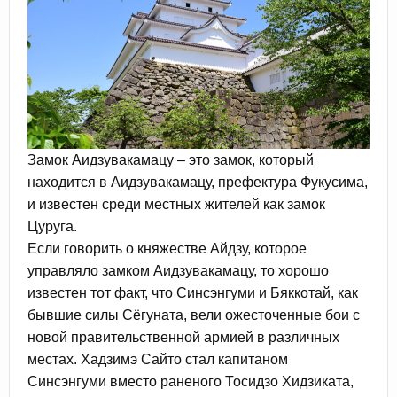
Замок Аидзувакамацу – это замок, который
находится в Аидзувакамацу, префектура Фукусима,
и известен среди местных жителей как замок
Цуруга.
Если говорить о княжестве Айдзу, которое
управляло замком Аидзувакамацу, то хорошо
известен тот факт, что Синсэнгуми и Бяккотай, как
бывшие силы Сёгуната, вели ожесточенные бои с
новой правительственной армией в различных
местах. Хадзимэ Сайто стал капитаном
Синсэнгуми вместо раненого Тосидзо Хидзиката,