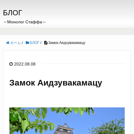
БЛОГ
～Монолог Стаффа～
ホーム
/
БЛОГ
/
Замок Аидзувакамацу
2022.08.08
Замок Аидзувакамацу