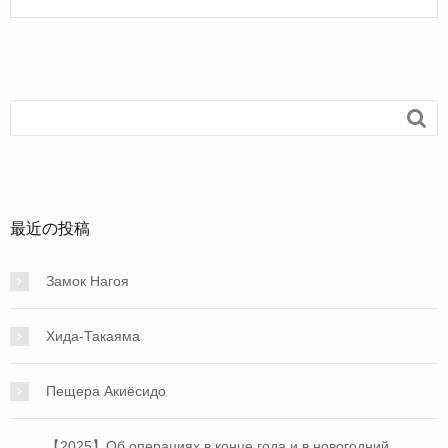

最近の投稿
Замок Нагоя
Хида-Такаяма
Пещера Акиёсидо
【2025】Об операциях в конце года и в новогодний