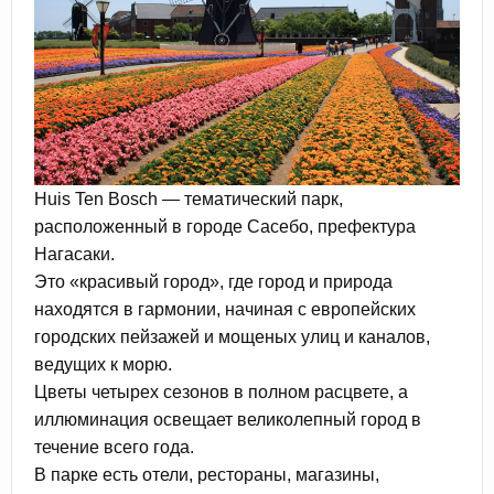
Huis Ten Bosch — тематический парк,
расположенный в городе Сасебо, префектура
Нагасаки.
Это «красивый город», где город и природа
находятся в гармонии, начиная с европейских
городских пейзажей и мощеных улиц и каналов,
ведущих к морю.
Цветы четырех сезонов в полном расцвете, а
иллюминация освещает великолепный город в
течение всего года.
В парке есть отели, рестораны, магазины,