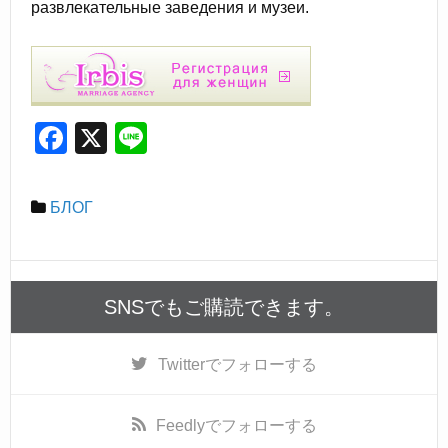
развлекательные заведения и музеи.
F
X
Li
a
n
c
e
БЛОГ
e
b
o
SNSでもご購読できます。
o
k
Twitter
でフォローする
Feedly
でフォローする