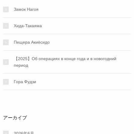
Замок Нагоя
Хида-Такаяма
Пещера Акиёсидо
【2025】Об операциях в конце года и в новогодний
период
Гора Фудзи
アーカイブ
2026年6月