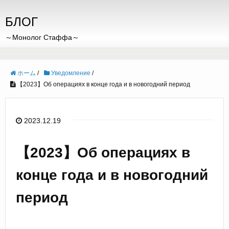
БЛОГ
～Монолог Стаффа～
ホーム
/
Уведомление
/
【2023】Об операциях в конце года и в новогодний период
2023.12.19
【2023】Об операциях в
конце года и в новогодний
период