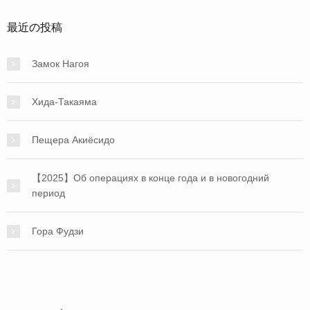
最近の投稿
Замок Нагоя
Хида-Такаяма
Пещера Акиёсидо
【2025】Об операциях в конце года и в новогодний
период
Гора Фудзи