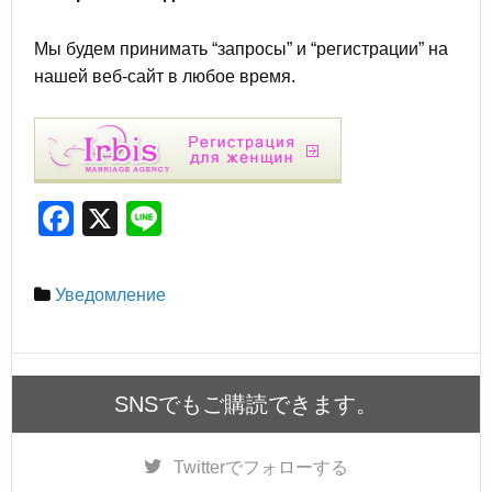
Мы будем принимать “запросы” и “регистрации” на
нашей веб-сайт в любое время.
F
X
Li
a
n
c
e
Уведомление
e
b
o
SNSでもご購読できます。
o
k
Twitter
でフォローする