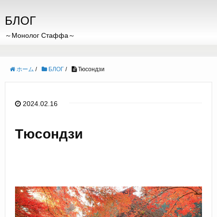
БЛОГ
～Монолог Стаффа～
ホーム
/
БЛОГ
/
Тюсондзи
2024.02.16
Тюсондзи