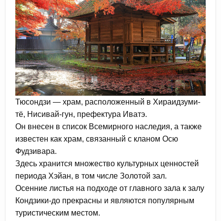
Тюсондзи — храм, расположенный в Хираидзуми-
тё, Нисивай-гун, префектура Иватэ.
Он внесен в список Всемирного наследия, а также
известен как храм, связанный с кланом Осю
Фудзивара.
Здесь хранится множество культурных ценностей
периода Хэйан, в том числе Золотой зал.
Осенние листья на подходе от главного зала к залу
Кондзики-до прекрасны и являются популярным
туристическим местом.