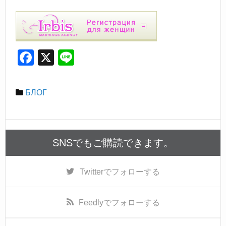
F
X
Li
a
n
c
e
БЛОГ
e
b
o
SNSでもご購読できます。
o
k
Twitter
でフォローする
Feedly
でフォローする