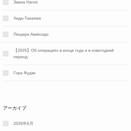
Замок Нагоя
Хида-Такаяма
Пещера Акиёсидо
【2025】Об операциях в конце года и в новогодний
период
Гора Фудзи
アーカイブ
2026年6月